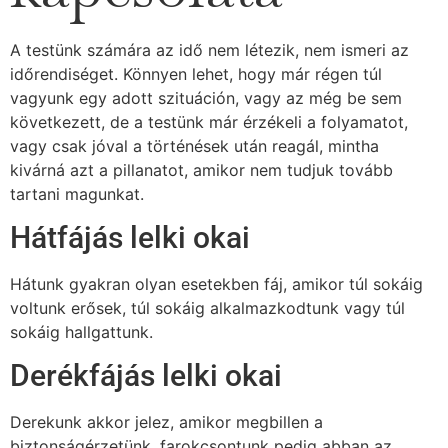
A testünk számára az idő nem létezik, nem ismeri az
időrendiséget. Könnyen lehet, hogy már régen túl
vagyunk egy adott szituáción, vagy az még be sem
következett, de a testünk már érzékeli a folyamatot,
vagy csak jóval a történések után reagál, mintha
kivárná azt a pillanatot, amikor nem tudjuk tovább
tartani magunkat.
Hátfájás lelki okai
Hátunk gyakran olyan esetekben fáj, amikor túl sokáig
voltunk erősek, túl sokáig alkalmazkodtunk vagy túl
sokáig hallgattunk.
Derékfájás lelki okai
Derekunk akkor jelez, amikor megbillen a
biztonságérzetünk, farokcsontunk pedig abban az