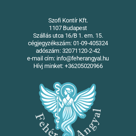
Szofi Kontír Kft.
1107 Budapest
Szállás utca 16/B 1. em. 15.
cégjegyzékszám: 01-09-405324
adószám: 32071120-2-42
e-mail cím: info@feherangyal.hu
Hívj minket: +36205020966