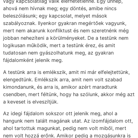
vagy kapcsolatilag válik elérhetetlenné. Egy ünnep,
ahová nem hívnak meg; egy döntés, amibe nincs
beleszólásunk; egy kapcsolat, melyet mások
szabályoznak. Ilyenkor gyakran megértőek vagyunk,
mert nem akarunk konfliktust és nem szeretnénk még
jobban nehezíteni a körülményeket. De a testünk nem
logikusan működik, mert a testünk érez, és amit
tudatosan nem gyászolhatunk meg, az gyakran
fájdalomként jelenik meg.
A testünk arra is emlékszik, amit mi már elfelejtettünk,
elengedtünk. Emlékszik arra, amit nem volt szabad
kimondanunk, és arra is, amikor azért maradtunk
csendben, mert féltünk, hogy ha szólunk, akkor még azt
a keveset is elveszítjük.
Az idegi fájdalom sokszor ott jelenik meg, ahol a
hangunk nem talált magának utat. Az izomfájdalom ott,
ahol tartottuk magunkat, pedig nem volt miből, mert
nem volt hozzá erőnk. Amikor pedig a mozgásunkra is