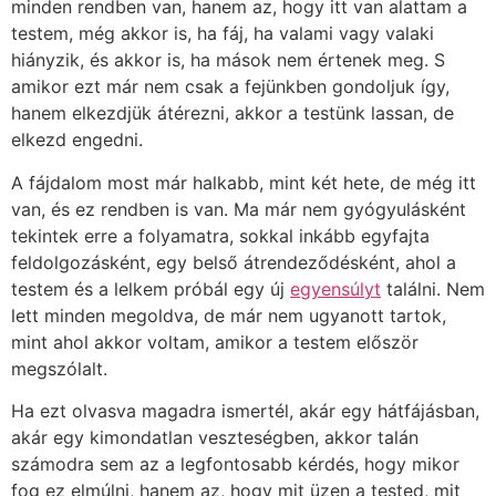
minden rendben van, hanem az, hogy itt van alattam a
testem, még akkor is, ha fáj, ha valami vagy valaki
hiányzik, és akkor is, ha mások nem értenek meg. S
amikor ezt már nem csak a fejünkben gondoljuk így,
hanem elkezdjük átérezni, akkor a testünk lassan, de
elkezd engedni.
A fájdalom most már halkabb, mint két hete, de még itt
van, és ez rendben is van. Ma már nem gyógyulásként
tekintek erre a folyamatra, sokkal inkább egyfajta
feldolgozásként, egy belső átrendeződésként, ahol a
testem és a lelkem próbál egy új
egyensúlyt
találni. Nem
lett minden megoldva, de már nem ugyanott tartok,
mint ahol akkor voltam, amikor a testem először
megszólalt.
Ha ezt olvasva magadra ismertél, akár egy hátfájásban,
akár egy kimondatlan veszteségben, akkor talán
számodra sem az a legfontosabb kérdés, hogy mikor
fog ez elmúlni, hanem az, hogy mit üzen a tested, mit