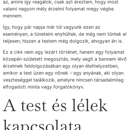
az, amire így reagálok, csak azt éreztem, hogy most
valami nagyon mély érzelmi folyamat megy végbe
mennem.
Így, hogy pár napja már túl vagyunk ezen az
eseményen, a tüneteim enyhültek, de még nem tűntek el
teljesen, hiszen a testem még dolgozik, ahogyan én is.
Ez a cikk nem egy lezárt történet, hanem egy folyamat
közepén született megosztás, mely segít a bennem lévő
érzelmek feldolgozásában egy olyan élethelyzetben,
amikor a test üzen egy nőnek – egy anyának, aki olyan
veszteséggel találkozik, amelyre nincsen társadalmilag
elfogadott minta vagy forgatókönyv.
A test és lélek
kapcsolata