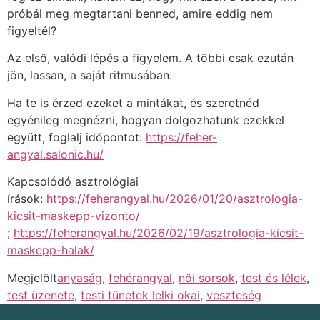
próbál meg megtartani benned, amire eddig nem
figyeltél?
Az első, valódi lépés a figyelem. A többi csak ezután
jön, lassan, a saját ritmusában.
Ha te is érzed ezeket a mintákat, és szeretnéd
egyénileg megnézni, hogyan dolgozhatunk ezekkel
együtt, foglalj időpontot:
https://feher-
angyal.salonic.hu/
Kapcsolódó asztrológiai
írások:
https://feherangyal.hu/2026/01/20/asztrologia-
kicsit-maskepp-vizonto/
;
https://feherangyal.hu/2026/02/19/asztrologia-kicsit-
maskepp-halak/
Megjelölt
anyaság
,
fehérangyal
,
női sorsok
,
test és lélek
,
test üzenete
,
testi tünetek lelki okai
,
veszteség