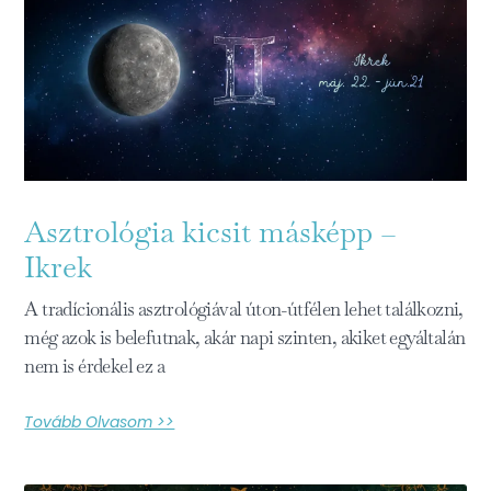
Asztrológia kicsit másképp –
Ikrek
A tradícionális asztrológiával úton-útfélen lehet találkozni,
még azok is belefutnak, akár napi szinten, akiket egyáltalán
nem is érdekel ez a
Tovább Olvasom >>