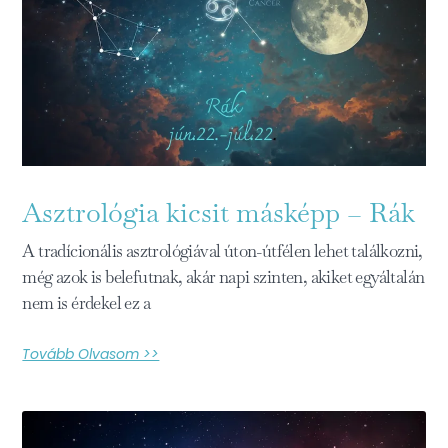
Asztrológia kicsit másképp – Rák
A tradícionális asztrológiával úton-útfélen lehet találkozni,
még azok is belefutnak, akár napi szinten, akiket egyáltalán
nem is érdekel ez a
Tovább Olvasom >>