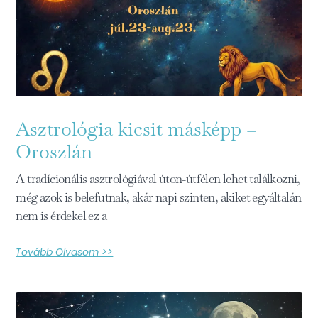
Asztrológia kicsit másképp –
Oroszlán
A tradícionális asztrológiával úton-útfélen lehet találkozni,
még azok is belefutnak, akár napi szinten, akiket egyáltalán
nem is érdekel ez a
Tovább Olvasom >>