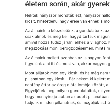
életem során, akár gyerek
Nektek hányszor mondták ezt, hányszor hallo
kicsit, hihetetlenül nagy ereje van ennek a m
Az álmaink, a képzeletünk, a gondolatunk, az
csak álmok és meg kell hagyd tartsuk magunk
amivel hozzá tudsz járulni ehhez a világhoz.
megszokásaimon, berögződéseimen, mintáimo
Az álmaink mellett azonban az is nagyon fonto
figyelünk ami itt és most van, akkor nagyon 
Most álljatok meg egy kicsit, és ha még nem 
pillanatban egy kicsit… Bár nekem ki kellett 
napfény áttör az öreg diófa lombja között, 
Figyeljétek meg, milyen gondolataitok, milye
hogy mennyire jó abban az adott pillanatban 
tudjunk minden pillanatnak, és megéljük azt ú