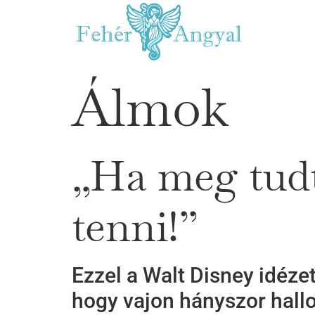
Álmok
„Ha meg tudt
tenni!”
Ezzel a Walt Disney idéze
hogy vajon hányszor hall