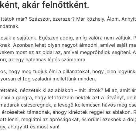
ként, akár felnőttként.
ttátok már? Százszor, ezerszer? Már közhely. Álom. Annyit
ondatnak.
 csak a sajátunk. Egészen addig, amíg valóra nem váltjuk.
nak. Azonban lehet olyan nagyot álmodni, amivel saját mag
 Nekem most ez az oldal az, amivel megpróbálok segíteni. A
n, az egy hatalmas lépés számomra.
s, hogy meg tudjuk élni a pillanatokat, hogy jelen legyünk
gyorsan el fog szaladni mellettünk minden.
tettétek, nézzetek ki az ablakon – mit láttok? Mi az, amit
menni a gangra, hogy lefotózzam nektek azt a látványt, de i
a madarak csicseregnek, a levegő kellemesen hűvös még cse
n érzéseitek támadnak, ahogy kinéztek reggel az ablakon. R
ott lenni, meglátni az apróságokat, és örülni ezeknek a do
gy, ahogy itt és most van!