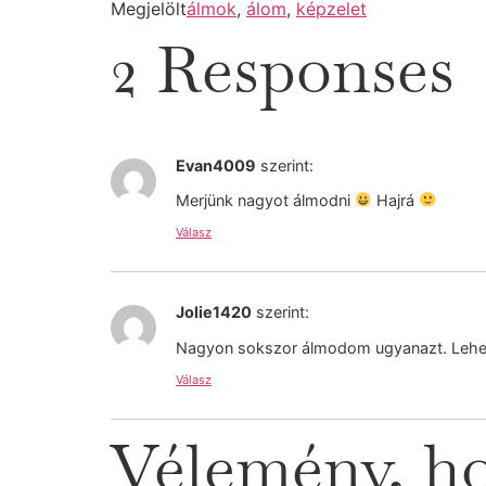
Megjelölt
álmok
,
álom
,
képzelet
2 Responses
Evan4009
szerint:
Merjünk nagyot álmodni
Hajrá
Válasz
Jolie1420
szerint:
Nagyon sokszor álmodom ugyanazt. Lehet 
Válasz
Vélemény, ho