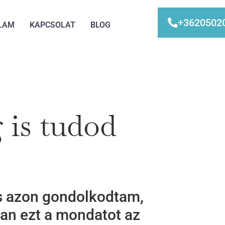
+3620502
LAM
KAPCSOLAT
BLOG
 is tudod
és azon gondolkodtam,
an ezt a mondatot az