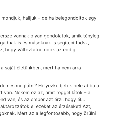
 mondjuk, halljuk – de ha belegondoltok egy
 Persze vannak olyan gondolatok, amik tényleg
adnak is és másoknak is segíteni tudsz,
z, hogy változtatni tudok az eddigi
 a saját életünkben, mert ha nem arra
 érdemes meglátni? Helyezkedjetek bele abba a
tt van. Nekem ez az, amit reggel látok – a
nd van, és az ember azt érzi, hogy él…
aktározzátok el ezeket az érzéseket! Azt,
lgoknak. Mert az a legfontosabb, hogy örülni