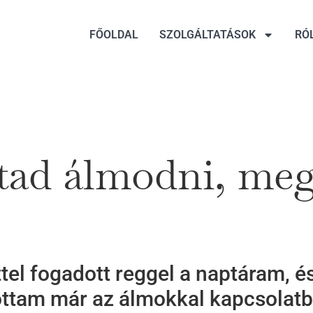
FŐOLDAL
SZOLGÁLTATÁSOK
RÓ
ad álmodni, meg
ttel fogadott reggel a naptáram, 
ottam már az álmokkal kapcsolatb