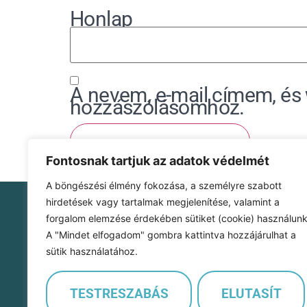
Honlap
A nevem, e-mail címem, é
hozzászólásomhoz.
Fontosnak tartjuk az adatok védelmét
A böngészési élmény fokozása, a személyre szabott
hirdetések vagy tartalmak megjelenítése, valamint a
forgalom elemzése érdekében sütiket (cookie) használunk
Szofi Kontír Kft.
A "Mindet elfogadom" gombra kattintva hozzájárulhat a
1107 Budapest
sütik használatához.
Szállás utca 16/B 1. em. 15.
cégjegyzékszám: 01-09-405324
adószám: 32071120-2-42
TESTRESZABÁS
ELUTASÍT