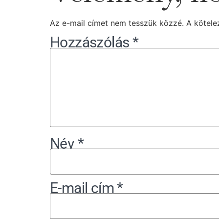
Az e-mail címet nem tesszük közzé.
A kötel
Hozzászólás
*
Név
*
E-mail cím
*