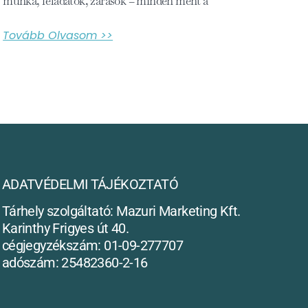
munka, feladatok, zárások – minden ment a
Tovább Olvasom >>
ADATVÉDELMI TÁJÉKOZTATÓ
Tárhely szolgáltató: Mazuri Marketing Kft.
Karinthy Frigyes út 40.
cégjegyzékszám: 01-09-277707
adószám: 25482360-2-16