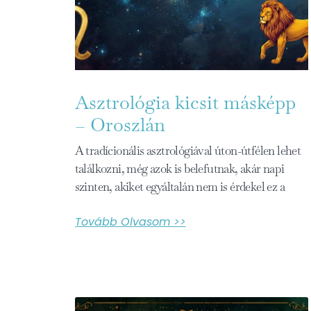
Asztrológia kicsit másképp
– Oroszlán
A tradícionális asztrológiával úton-útfélen lehet
találkozni, még azok is belefutnak, akár napi
szinten, akiket egyáltalán nem is érdekel ez a
Tovább Olvasom >>