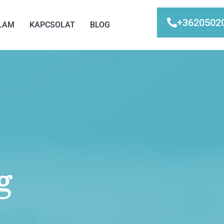
+3620502
LAM
KAPCSOLAT
BLOG
g