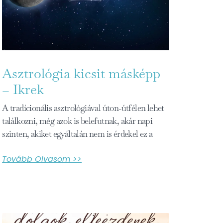
Asztrológia kicsit másképp
– Ikrek
A tradícionális asztrológiával úton-útfélen lehet
találkozni, még azok is belefutnak, akár napi
szinten, akiket egyáltalán nem is érdekel ez a
Tovább Olvasom >>