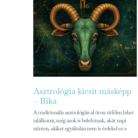
Asztrológia kicsit másképp
– Bika
A tradícionális asztrológiával úton-útfélen lehet
találkozni, még azok is belefutnak, akár napi
szinten, akiket egyáltalán nem is érdekel ez a