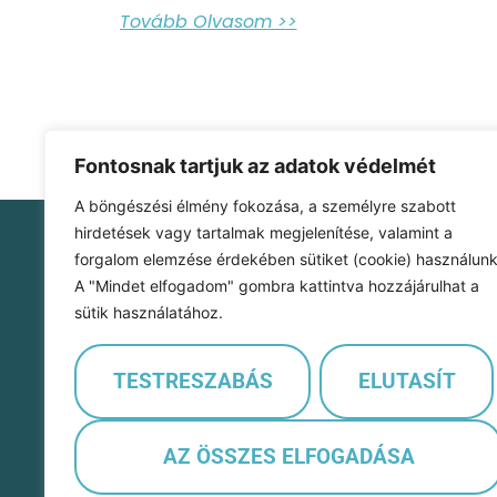
Tovább Olvasom >>
Fontosnak tartjuk az adatok védelmét
A böngészési élmény fokozása, a személyre szabott
hirdetések vagy tartalmak megjelenítése, valamint a
forgalom elemzése érdekében sütiket (cookie) használunk
Szofi Kontír Kft.
A "Mindet elfogadom" gombra kattintva hozzájárulhat a
1107 Budapest
sütik használatához.
Szállás utca 16/B 1. em. 15.
cégjegyzékszám: 01-09-405324
adószám: 32071120-2-42
TESTRESZABÁS
ELUTASÍT
e-mail cím: info@feherangyal.hu
Hívj minket: +36205020966
AZ ÖSSZES ELFOGADÁSA