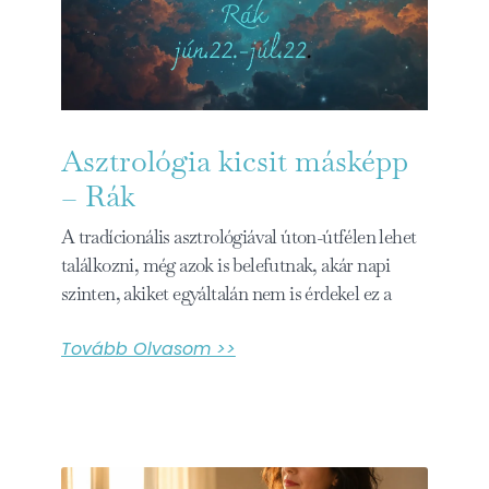
Asztrológia kicsit másképp
– Rák
A tradícionális asztrológiával úton-útfélen lehet
találkozni, még azok is belefutnak, akár napi
szinten, akiket egyáltalán nem is érdekel ez a
Tovább Olvasom >>