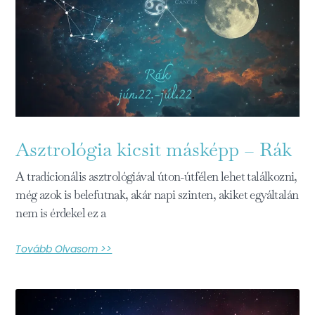
Asztrológia kicsit másképp – Rák
A tradícionális asztrológiával úton-útfélen lehet találkozni,
még azok is belefutnak, akár napi szinten, akiket egyáltalán
nem is érdekel ez a
Tovább Olvasom >>