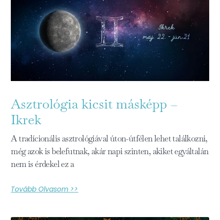
Asztrológia kicsit másképp –
Ikrek
A tradícionális asztrológiával úton-útfélen lehet találkozni,
még azok is belefutnak, akár napi szinten, akiket egyáltalán
nem is érdekel ez a
Tovább Olvasom >>