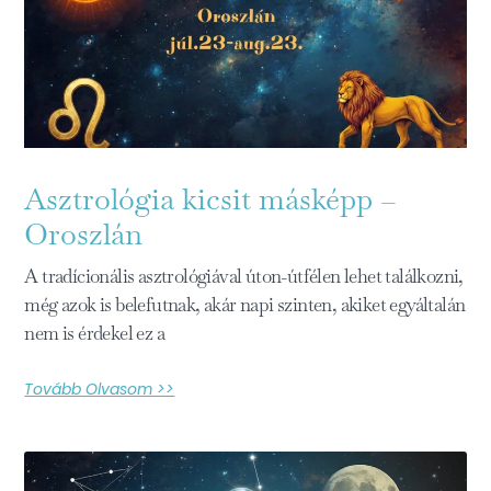
Asztrológia kicsit másképp –
Oroszlán
A tradícionális asztrológiával úton-útfélen lehet találkozni,
még azok is belefutnak, akár napi szinten, akiket egyáltalán
nem is érdekel ez a
Tovább Olvasom >>