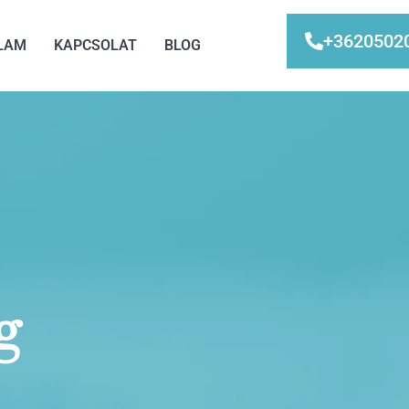
+3620502
LAM
KAPCSOLAT
BLOG
g