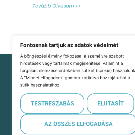
Tovább Olvasom >>
Fontosnak tartjuk az adatok védelmét
A böngészési élmény fokozása, a személyre szabott
hirdetések vagy tartalmak megjelenítése, valamint a
forgalom elemzése érdekében sütiket (cookie) használunk
Szofi Kontír Kft.
A "Mindet elfogadom" gombra kattintva hozzájárulhat a
1107 Budapest
sütik használatához.
Szállás utca 16/B 1. em. 15.
cégjegyzékszám: 01-09-405324
adószám: 32071120-2-42
TESTRESZABÁS
ELUTASÍT
e-mail cím: info@feherangyal.hu
Hívj minket: +36205020966
AZ ÖSSZES ELFOGADÁSA