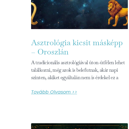
Asztrológia kicsit másképp
– Oroszlán
A tradícionális asztrológiával úton-útfélen lehet
találkozni, még azok is belefutnak, akár napi
szinten, akiket egyáltalán nem is érdekel ez a
Tovább Olvasom >>