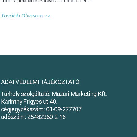
munka, feladatok, zárások – minden ment a
Tovább Olvasom >>
ADATVÉDELMI TÁJÉKOZTATÓ
Tárhely szolgáltató: Mazuri Marketing Kft.
Karinthy Frigyes út 40.
cégjegyzékszám: 01-09-277707
adószám: 25482360-2-16