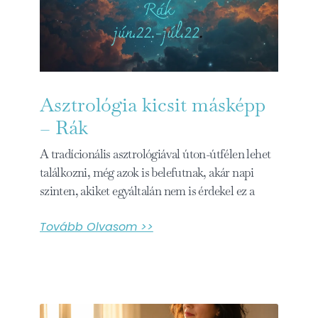
Asztrológia kicsit másképp
– Rák
A tradícionális asztrológiával úton-útfélen lehet
találkozni, még azok is belefutnak, akár napi
szinten, akiket egyáltalán nem is érdekel ez a
Tovább Olvasom >>