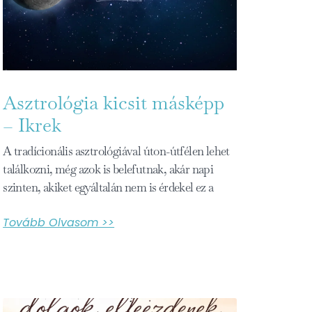
Asztrológia kicsit másképp
– Ikrek
A tradícionális asztrológiával úton-útfélen lehet
találkozni, még azok is belefutnak, akár napi
szinten, akiket egyáltalán nem is érdekel ez a
Tovább Olvasom >>