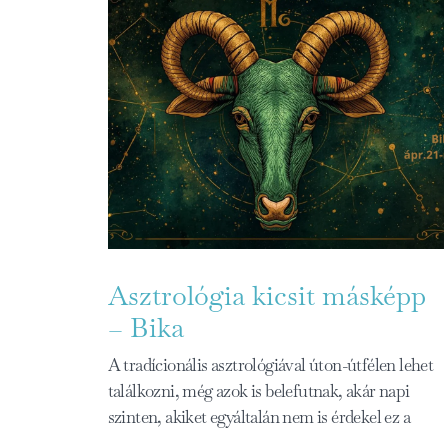
Asztrológia kicsit másképp
– Bika
A tradícionális asztrológiával úton-útfélen lehet
találkozni, még azok is belefutnak, akár napi
szinten, akiket egyáltalán nem is érdekel ez a