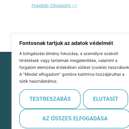
Tovább Olvasom >>
Fontosnak tartjuk az adatok védelmét
A böngészési élmény fokozása, a személyre szabott
hirdetések vagy tartalmak megjelenítése, valamint a
forgalom elemzése érdekében sütiket (cookie) használunk
Szofi Kontír Kft.
A "Mindet elfogadom" gombra kattintva hozzájárulhat a
1107 Budapest
sütik használatához.
Szállás utca 16/B 1. em. 15.
cégjegyzékszám: 01-09-405324
adószám: 32071120-2-42
TESTRESZABÁS
ELUTASÍT
e-mail cím: info@feherangyal.hu
Hívj minket: +36205020966
AZ ÖSSZES ELFOGADÁSA