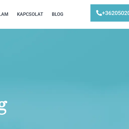
+3620502
LAM
KAPCSOLAT
BLOG
g