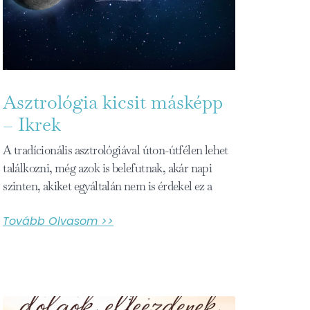
Asztrológia kicsit másképp
– Ikrek
A tradícionális asztrológiával úton-útfélen lehet
találkozni, még azok is belefutnak, akár napi
szinten, akiket egyáltalán nem is érdekel ez a
Tovább Olvasom >>