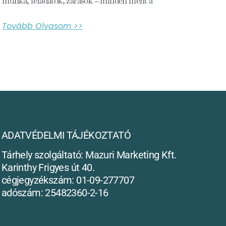
munka, feladatok, zárások – minden ment a
Tovább Olvasom >>
ADATVÉDELMI TÁJÉKOZTATÓ
Tárhely szolgáltató: Mazuri Marketing Kft.
Karinthy Frigyes út 40.
cégjegyzékszám: 01-09-277707
adószám: 25482360-2-16