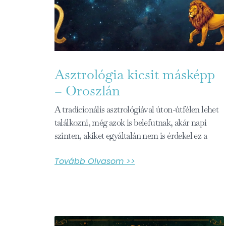
Asztrológia kicsit másképp
– Oroszlán
A tradícionális asztrológiával úton-útfélen lehet
találkozni, még azok is belefutnak, akár napi
szinten, akiket egyáltalán nem is érdekel ez a
Tovább Olvasom >>