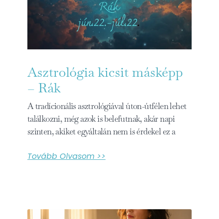
Asztrológia kicsit másképp
– Rák
A tradícionális asztrológiával úton-útfélen lehet
találkozni, még azok is belefutnak, akár napi
szinten, akiket egyáltalán nem is érdekel ez a
Tovább Olvasom >>