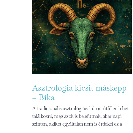
Asztrológia kicsit másképp
– Bika
A tradícionális asztrológiával úton-útfélen lehet
találkozni, még azok is belefutnak, akár napi
szinten, akiket egyáltalán nem is érdekel ez a