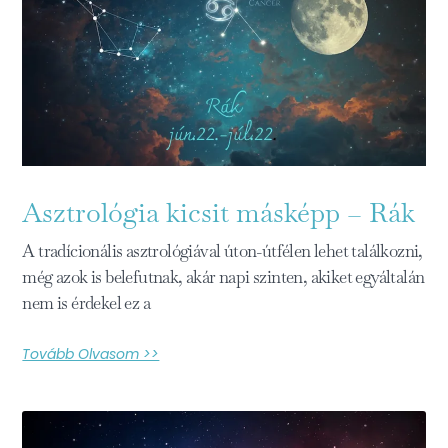
Asztrológia kicsit másképp – Rák
A tradícionális asztrológiával úton-útfélen lehet találkozni,
még azok is belefutnak, akár napi szinten, akiket egyáltalán
nem is érdekel ez a
Tovább Olvasom >>