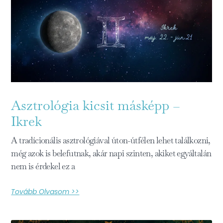
Asztrológia kicsit másképp –
Ikrek
A tradícionális asztrológiával úton-útfélen lehet találkozni,
még azok is belefutnak, akár napi szinten, akiket egyáltalán
nem is érdekel ez a
Tovább Olvasom >>