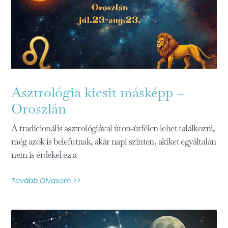
Asztrológia kicsit másképp –
Oroszlán
A tradícionális asztrológiával úton-útfélen lehet találkozni,
még azok is belefutnak, akár napi szinten, akiket egyáltalán
nem is érdekel ez a
Tovább Olvasom >>