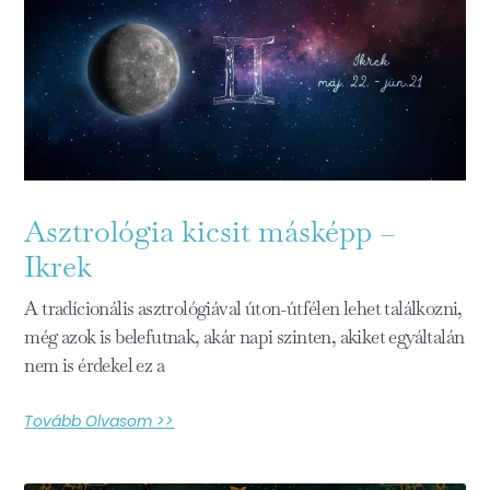
Asztrológia kicsit másképp –
Ikrek
A tradícionális asztrológiával úton-útfélen lehet találkozni,
még azok is belefutnak, akár napi szinten, akiket egyáltalán
nem is érdekel ez a
Tovább Olvasom >>