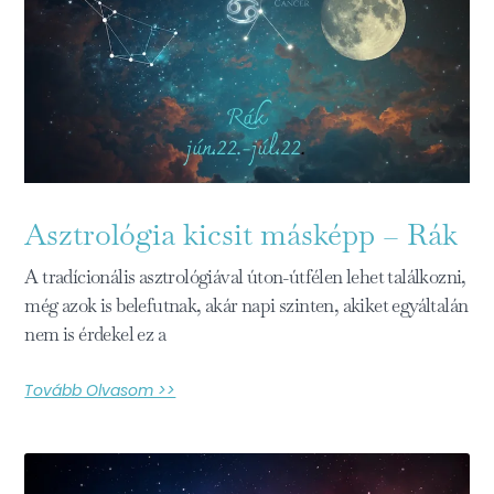
Asztrológia kicsit másképp – Rák
A tradícionális asztrológiával úton-útfélen lehet találkozni,
még azok is belefutnak, akár napi szinten, akiket egyáltalán
nem is érdekel ez a
Tovább Olvasom >>