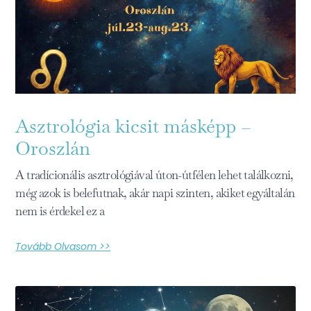
Asztrológia kicsit másképp –
Oroszlán
A tradícionális asztrológiával úton-útfélen lehet találkozni,
még azok is belefutnak, akár napi szinten, akiket egyáltalán
nem is érdekel ez a
Tovább Olvasom >>