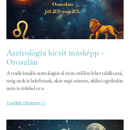
Asztrológia kicsit másképp –
Oroszlán
A tradícionális asztrológiával úton-útfélen lehet találkozni,
még azok is belefutnak, akár napi szinten, akiket egyáltalán
nem is érdekel ez a
Tovább Olvasom >>