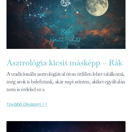
Asztrológia kicsit másképp – Rák
A tradícionális asztrológiával úton-útfélen lehet találkozni,
még azok is belefutnak, akár napi szinten, akiket egyáltalán
nem is érdekel ez a
Tovább Olvasom >>