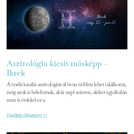
Asztrológia kicsit másképp –
Ikrek
A tradícionális asztrológiával úton-útfélen lehet találkozni,
még azok is belefutnak, akár napi szinten, akiket egyáltalán
nem is érdekel ez a
Tovább Olvasom >>