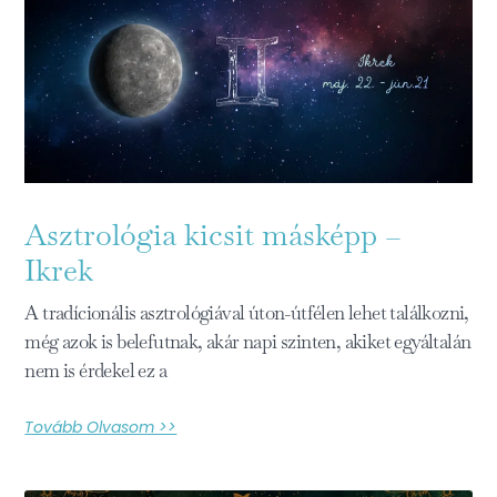
Asztrológia kicsit másképp –
Ikrek
A tradícionális asztrológiával úton-útfélen lehet találkozni,
még azok is belefutnak, akár napi szinten, akiket egyáltalán
nem is érdekel ez a
Tovább Olvasom >>