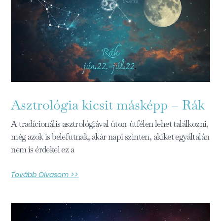
Asztrológia kicsit másképp – Rák
A tradícionális asztrológiával úton-útfélen lehet találkozni,
még azok is belefutnak, akár napi szinten, akiket egyáltalán
nem is érdekel ez a
Tovább Olvasom >>