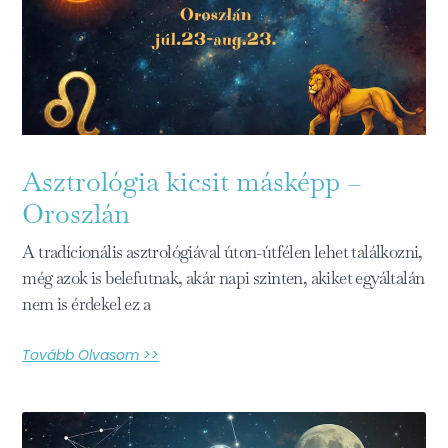
Asztrológia kicsit másképp –
Oroszlán
A tradícionális asztrológiával úton-útfélen lehet találkozni,
még azok is belefutnak, akár napi szinten, akiket egyáltalán
nem is érdekel ez a
Tovább Olvasom >>