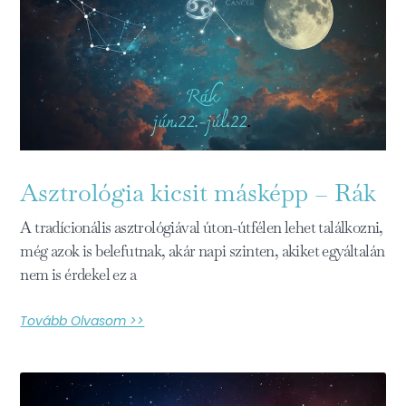
Asztrológia kicsit másképp – Rák
A tradícionális asztrológiával úton-útfélen lehet találkozni,
még azok is belefutnak, akár napi szinten, akiket egyáltalán
nem is érdekel ez a
Tovább Olvasom >>