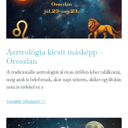
Asztrológia kicsit másképp –
Oroszlán
A tradícionális asztrológiával úton-útfélen lehet találkozni,
még azok is belefutnak, akár napi szinten, akiket egyáltalán
nem is érdekel ez a
Tovább Olvasom >>