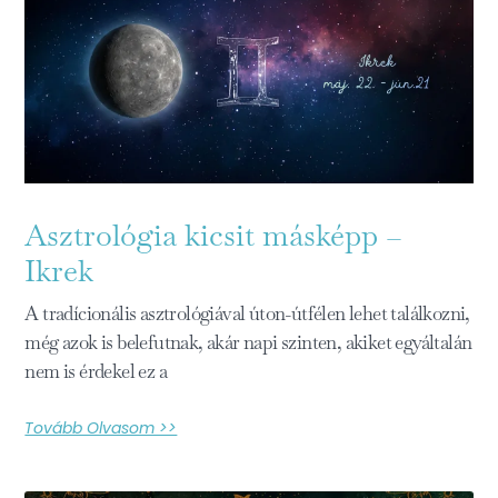
Asztrológia kicsit másképp –
Ikrek
A tradícionális asztrológiával úton-útfélen lehet találkozni,
még azok is belefutnak, akár napi szinten, akiket egyáltalán
nem is érdekel ez a
Tovább Olvasom >>